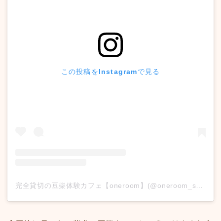
この投稿をInstagramで見る
完全貸切の豆柴体験カフェ【oneroom】(@oneroom_shibacafe)がシェアした投稿