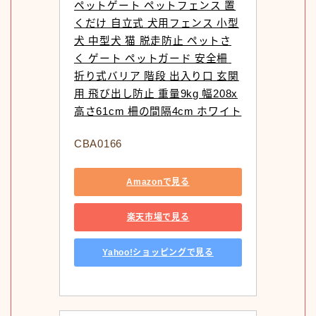
ペットゲート ペットフェンス 置
くだけ 自立式 犬用フェンス 小型
犬 中型犬 猫 脱走防止 ペットさ
く ゲート ペットガード 安全柵 
折り式バリア 階段 出入り口 玄関
用 飛び出し防止 重量9kg 幅208x
高さ61cm 柵の間隔4cm ホワイト
CBA0166
Amazonで見る
楽天市場で見る
Yahoo!ショッピングで見る