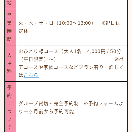
地
営
業
火・木・土・日（10:00～13:00） ※祝日は
時
定休
間
おひとり様コース（大人1名 4,000円 / 50分
入
（平日限定）～） ※ペ
場
アコースや家族コースなどプラン有り 詳しく
料
は
こちら
予
約
に
グループ貸切・完全予約制 ※予約フォームよ
つ
り一ヶ月前から予約可能
い
て