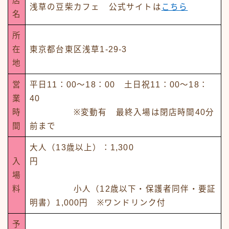
店
浅草の豆柴カフェ 公式サイトは
こちら
名
所
在
東京都台東区浅草1-29-3
地
営
平日11：00～18：00 土日祝11：00～18：
業
40
時
※変動有 最終入場は閉店時間40分
間
前まで
大人（13歳以上）：1,300
入
円
場
料
小人（12歳以下・保護者同伴・要証
明書）1,000円 ※ワンドリンク付
予