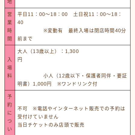
地
営
平日11：00～18：00 土日祝11：00～18：
業
40
時
※変動有 最終入場は閉店時間40分
間
前まで
大人（13歳以上）：1,300
入
円
場
料
小人（12歳以下・保護者同伴・要証
明書）1,000円 ※ワンドリンク付
予
約
不可 ※電話やインターネット販売での予約は
に
受付けていません
つ
当日チケットのみ店頭で販売
い