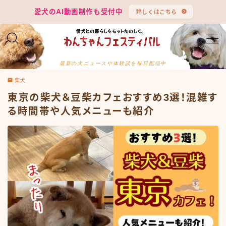
愛犬のAI動画制作も受付中
詳しくはこちら
MENU
最新の犬ニュースや体験談を毎日配信中
カテゴリー
柴犬
サイトマップ
東京の柴犬＆豆柴カフェおすすめ3選！混雑す
る時間帯や人気メニューも紹介
お問合せ
プライバシーポリシー