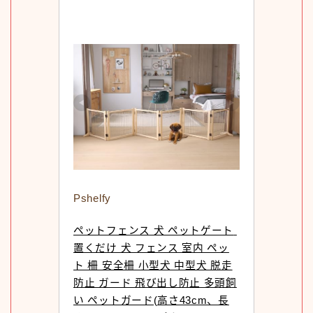
Pshelfy
ペットフェンス 犬 ペットゲート 
置くだけ 犬 フェンス 室内 ペッ
ト 柵 安全柵 小型犬 中型犬 脱走
防止 ガード 飛び出し防止 多頭飼
い ペットガード(高さ43cm、長