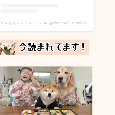
わんちゃんフェスティバル(@wanchan_festival)がシェアした投稿