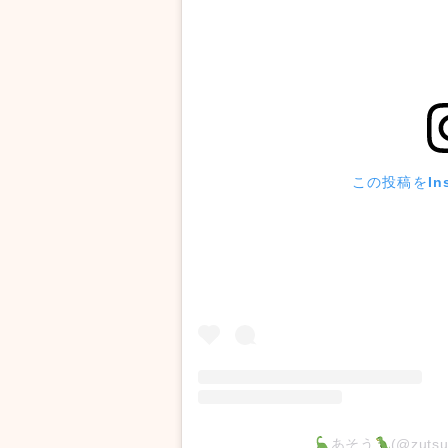
この投稿をIns
あそう
(@zut