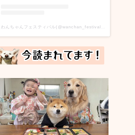
わんちゃんフェスティバル(@wanchan_festival)がシェアした投稿