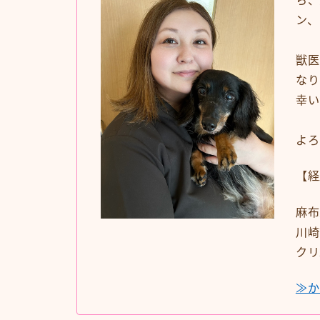
ン、
獣医
なり
幸い
よろ
【経
麻布
川崎
クリ
≫か